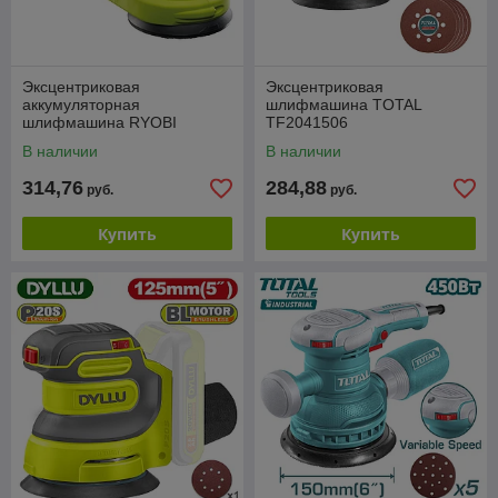
Эксцентриковая
Эксцентриковая
аккумуляторная
шлифмашина TOTAL
шлифмашина RYOBI
TF2041506
R18ROS-0 (без батареи)
В наличии
В наличии
система ONE +
314,76
284,88
руб.
руб.
Купить
Купить