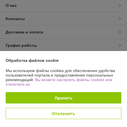
О нас
Контакты
Доставка и оплата
График работы
Полная версия сайта
Обработка файлов cookie
Мы используем файлы cookies для обеспечения удобства
Политика обработки cookies
пользователей портала и предоставления персональных
рекомендаций.
Вы можете настроить файлы cookies или
отключить их.
Сайт создан на платформе Deal.by
Принять
Отклонить
Информация для покупателя