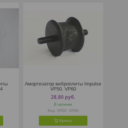
иты
Амортизатор виброплиты Impulse
4
VP50. VP60
28,80
руб.
В наличии
VP50. VP60
Купить