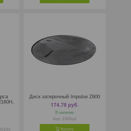
ерса
Диск затирочный Impulse Z600
R160H,
174,78
руб.
В наличии
Z600zd
Купить
00193