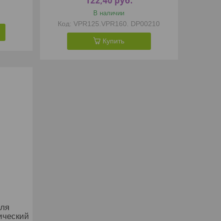
122,40
руб.
В наличии
VPR125.VPR160. DP00210
Купить
для
ический