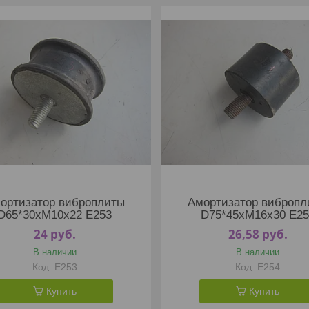
ортизатор виброплиты
Амортизатор вибропл
D65*30xM10x22 E253
D75*45xM16x30 E25
24
руб.
26,58
руб.
В наличии
В наличии
E253
E254
Купить
Купить