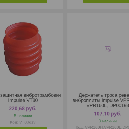
 защитная вибротрамбовки
Держатель троса рев
Impulse VT80
виброплиты Impulse VP
VPR160L, DP00193
220,68
руб.
107,10
руб.
В наличии
В наличии
VT80gzv
VPR160H.VPR160L.DP