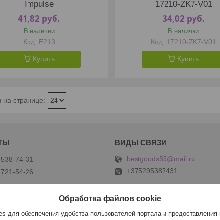
Impulse
17210-ZK7-V01
41,82
руб.
34,02
руб.
В наличии
В наличии
E213
17210-ZK7-V01
Купить
Купить
bestgoods55@mail.ru
 538-74-31
+375295387431
 721-54-26
Обработка файлов cookie
s для обеспечения удобства пользователей портала и предоставления