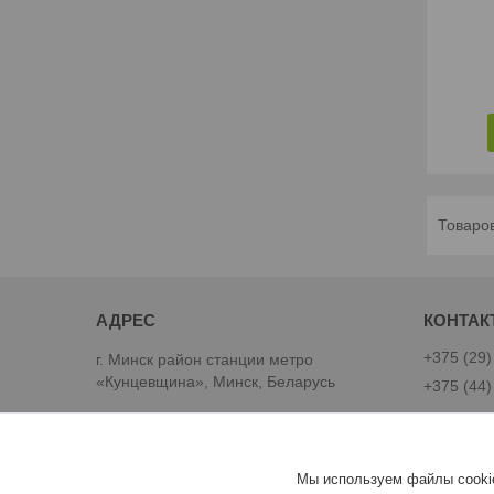
+375 (29)
г. Минск район станции метро
«Кунцевщина», Минск, Беларусь
+375 (44)
Best-Goods
Мы используем файлы cookie