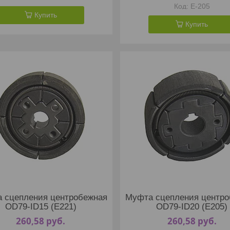
E-205
Купить
Купить
 сцепления центробежная
Муфта сцепления центро
OD79-ID15 (E221)
OD79-ID20 (E205)
260,58
руб.
260,58
руб.