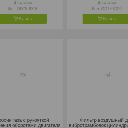
В наличии
В наличии
OD78-ID15
OD78-ID20
Купить
Купить
росик газа с рукояткой
Фильтр воздушный 
ения оборотами двигателя
вибротрамбовок цилиндр