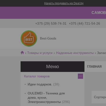
Начать продавать на Deal.by
САМОВЫ
+375 (29) 538-74-31
+375 (44) 721-54-26
Best-Goods
Товары и услуги
Надежные инструменты
Запас
ГЛАВНАЯ
Каталог товаров
Идеи подарков.
38
OULEMEI - Техника для
дома, кухни,
Электроинструменты
296