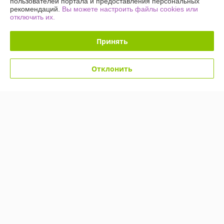
пользователей портала и предоставления персональных
рекомендаций.
Вы можете настроить файлы cookies или
отключить их.
Политика обработки cookies
Принять
Сайт создан на платформе Deal.by
Отклонить
Информация для покупателя
Индивидуальный предприниматель:
ИП Рымович Екатерина
Михайловна
Минская обл., г. Борисов, ул. Полка Нормандия-Неман д.170. кв.61
Регистрационный номер ЕГР: 693193515
УНП: 693193515
Регистрационный орган: Борисовский районным исполнительным
комитетом
Дата регистрации компании: 09.09.2020