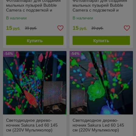
Фотоаппарат для создания
Фотоаппарат для создания
мыльных пузырей Bubble
мыльных пузырей Bubble
Camera с подсветкой и
Camera с подсветкой и
вентилятором
вентилятором
В наличии
В наличии
15
15
39 руб.
39 руб.
руб.
руб.
Купить
Купить
-54%
-54%
Светодиодное дерево-
Светодиодное дерево-
ночник Sakura Led 60 145
ночник Sakura Led 60 145
см (220V Мультиколор)
см (220V Мультиколор)
Шишки
Цветы