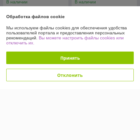
В наличии
В наличии
49,90
49,90
109 руб.
109 руб.
руб.
руб.
Обработка файлов cookie
Купить
Купить
Мы используем файлы cookies для обеспечения удобства
пользователей портала и предоставления персональных
рекомендаций.
Вы можете настроить файлы cookies или
-54%
-54%
отключить их.
Принять
Отклонить
Светодиодное дерево-
Светодиодное дерево-
ночник Sakura Led 60 145
ночник Sakura Led 60 145
см (220V Мультиколор)
см (220V Мультиколор)
Елочки
Снежки
В наличии
В наличии
49,90
49,90
109 руб.
109 руб.
руб.
руб.