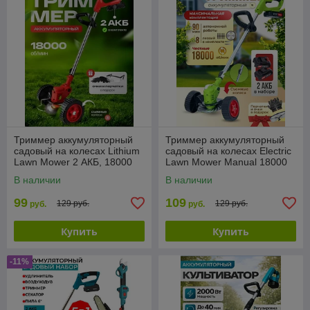
Триммер аккумуляторный
Триммер аккумуляторный
садовый на колесах Lithium
садовый на колесах Electric
Lawn Mower 2 АКБ, 18000
Lawn Mower Manual 18000
об/мин (КОЛЕСА
об/мин, 800W, 2 АКБ
В наличии
В наличии
СЪЕМНЫЕ)
(КОЛЕСА СЪЕМНЫЕ
99
109
129 руб.
129 руб.
руб.
руб.
Купить
Купить
-11%