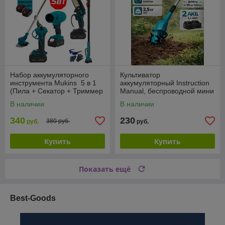
Набор аккумуляторного
Культиватор
инструмента Mukins 5 в 1
аккумуляторный Instruction
(Пила + Секатор + Триммер
Manual, беспроводной мини
+ Воздуходувка +
культиватор с 2 АКБ
В наличии
В наличии
Высоторез)
340
230
380 руб.
руб.
руб.
Купить
Купить
Показать ещё
Best-Goods