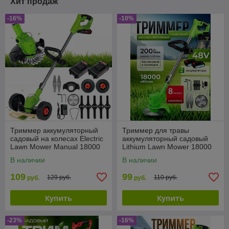
Хит продаж
-16%
-10%
Триммер аккумуляторный
Триммер для травы
садовый на колесах Electric
аккумуляторный садовый
Lawn Mower Manual 18000
Lithium Lawn Mower 18000
об/мин, 800W, 2 АКБ
об/мин, 800 Вт, 2 АКБ
В наличии
В наличии
(КОЛЕСА СЪЕМНЫЕ
109
99
129 руб.
110 руб.
руб.
руб.
Купить
Купить
-23%
-16%