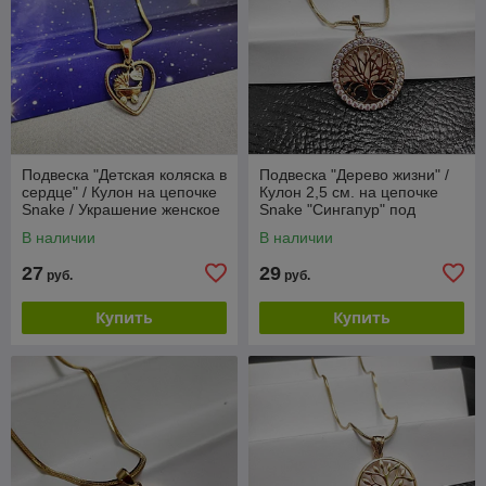
Подвеска "Детская коляска в
Подвеска "Дерево жизни" /
сердце" / Кулон на цепочке
Кулон 2,5 см. на цепочке
Snake / Украшение женское
Snake "Сингапур" под
на шею
золото / Украшение женское
В наличии
В наличии
на шею в
27
29
руб.
руб.
Купить
Купить