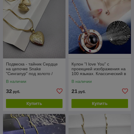
Подвеска - тайник Сердце
Кулон "I love You" с
на цепочке Snake
проекцией изображения на
"Сингапур" под золото /
100 языках. Классический в
Кулон 2,0 см.
золоте
В наличии
В наличии
32
21
руб.
руб.
Купить
Купить