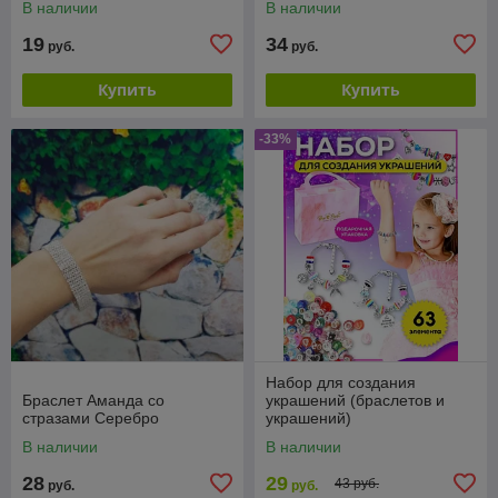
В наличии
В наличии
женское на
19
34
руб.
руб.
Купить
Купить
-33%
Набор для создания
Браслет Аманда со
украшений (браслетов и
стразами Серебро
украшений)
В наличии
В наличии
28
29
43 руб.
руб.
руб.