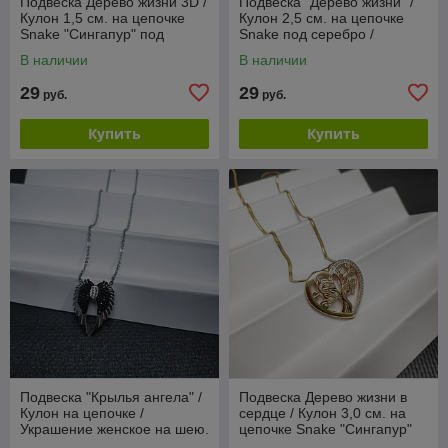
Подвеска Дерево жизни 3D /
Подвеска "Дерево жизни" /
Кулон 1,5 см. на цепочке
Кулон 2,5 см. на цепочке
Snake "Сингапур" под
Snake под серебро /
серебро / Украшение
Украшение женское на шею
В наличии
В наличии
женское на шею в
в обрамлении
29
29
руб.
руб.
Купить
Купить
Подвеска "Крылья ангела" /
Подвеска Дерево жизни в
Кулон на цепочке /
сердце / Кулон 3,0 см. на
Украшение женское на шею.
цепочке Snake "Сингапур"
Серебро
под золото / Украшение