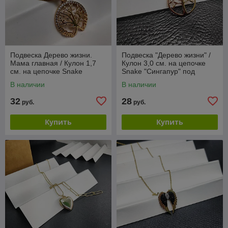
Подвеска Дерево жизни.
Подвеска "Дерево жизни" /
Мама главная / Кулон 1,7
Кулон 3,0 см. на цепочке
см. на цепочке Snake
Snake "Сингапур" под
"Сингапур" под золото /
золото / Украшение женское
В наличии
В наличии
Украшение женское
на шею
32
28
руб.
руб.
Купить
Купить