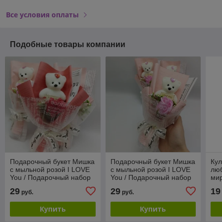
Все условия оплаты
Подобные товары компании
Подарочный букет Мишка
Подарочный букет Мишка
Кул
с мыльной розой I LOVE
с мыльной розой I LOVE
люб
You / Подарочный набор
You / Подарочный набор
ми
Красный
Розовый
29
29
19
руб.
руб.
Купить
Купить