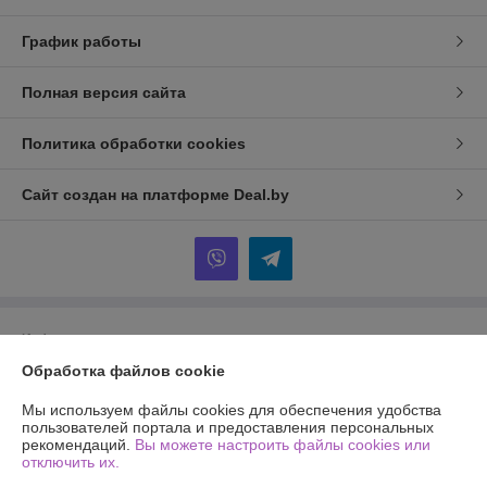
График работы
Полная версия сайта
Политика обработки cookies
Сайт создан на платформе Deal.by
Информация для покупателя
Обработка файлов cookie
Индивидуальный предприниматель:
ИП Рымович Екатерина
Михайловна
Минская обл., г. Борисов, ул. Полка Нормандия-Неман д.170. кв.61
Мы используем файлы cookies для обеспечения удобства
пользователей портала и предоставления персональных
Регистрационный номер ЕГР: 693193515
рекомендаций.
Вы можете настроить файлы cookies или
отключить их.
УНП: 693193515