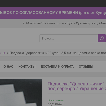
ВОЗ ПО СОГЛАСОВАННОМУ ВРЕМЕНИ (р-н ст.м Кунц
г. Минск район станции метро «Кунцевщина», Мин
оны.
О НАС
КОНТАКТЫ
ДОСТАВКА И ОПЛАТА
ОТЗЫВЫ
Подвеска "Дерево жизни" /
под серебро / Украшение
В наличии
Код:
86476