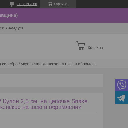
279 отзывов
Корзина
евщина)
ск, Беларусь
Корзина
Подвеска "дерево жизни" / кулон 2,5 см. на цепочке snake под серебро / украшение женское на шею в обрамлении
 Кулон 2,5 см. на цепочке Snake
 женское на шею в обрамлении