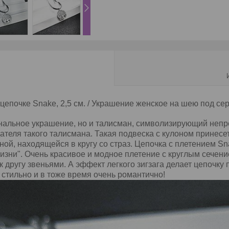
 цепочке Snake, 2,5 см. / Украшение женское на шею под се
гинальное украшение, но и талисман, символизирующий неп
ателя такого талисмана. Такая подвеска с кулоном принесе
ой, находящейся в кругу со страз. Цепочка с плетением Sn
жизни". Очень красивое и модное плетение с круглым сечен
другу звеньями. А эффект легкого зигзага делает цепочку 
 стильно и в тоже время очень романтично!