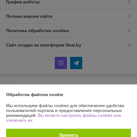
График работы
Полная версия сайта
Политика обработки cookies
Сайт создан на платформе Deal.by
Информация для покупателя
Обработка файлов cookie
Индивидуальный предприниматель:
ИП Рымович Екатерина
Михайловна
Минская обл., г. Борисов, ул. Полка Нормандия-Неман д.170. кв.61
Мы используем файлы cookies для обеспечения удобства
пользователей портала и предоставления персональных
Регистрационный номер ЕГР: 693193515
рекомендаций.
Вы можете настроить файлы cookies или
отключить их.
УНП: 693193515
Регистрационный орган: Борисовский районным исполнительным
Принять