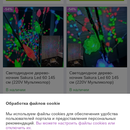
-54%
-54%
Светодиодное дерево-
Светодиодное дерево-
ночник Sakura Led 60 145
ночник Sakura Led 60 145
см (220V Мультиколор)
см (220V Мультиколор)
Шишки
Цветы
В наличии
В наличии
49,90
49,90
109 руб.
109 руб.
руб.
руб.
Обработка файлов cookie
Купить
Купить
Мы используем файлы cookies для обеспечения удобства
пользователей портала и предоставления персональных
рекомендаций.
Вы можете настроить файлы cookies или
-54%
-54%
отключить их.