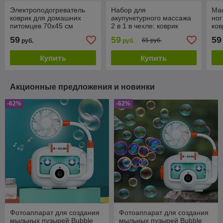
Электроподогреватель
Набор для
Ма
коврик для домашних
акупунктурного массажа
ног
питомцев 70х45 см
2 в 1 в чехле: коврик
ков
водонепроницаемый
акупунктурные + подушка
MAT
59
59
59
65 руб.
руб.
руб.
акупунктурная
35,
(Acupressure Mat
Купить
Купить
Акционные предложения и новинки
-62%
-62%
Фотоаппарат для создания
Фотоаппарат для создания
мыльных пузырей Bubble
мыльных пузырей Bubble