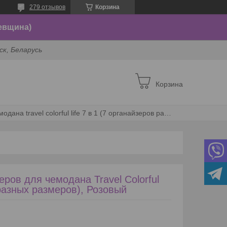
279 отзывов
Корзина
евщина)
ск, Беларусь
Корзина
Дорожный набор органайзеров для чемодана travel colorful life 7 в 1 (7 органайзеров разных размеров), розовый
ров для чемодана Travel Colorful
в разных размеров), Розовый