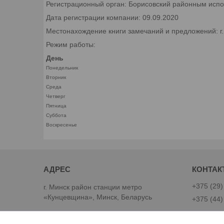
Регистрационный орган: Борисовский районным исп
Дата регистрации компании: 09.09.2020
Местонахождение книги замечаний и предложений: г
Режим работы:
День
Понедельник
Вторник
Среда
Четверг
Пятница
Суббота
Воскресенье
+375 (29)
г. Минск район станции метро
«Кунцевщина», Минск, Беларусь
+375 (44)