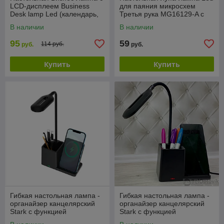
LCD-дисплеем Business
для паяния микросхем
Desk lamp Led (календарь,
Третья рука MG16129-A с
часы, будильник,
двумя лупами 90х2.5мм
В наличии
В наличии
термометр, 3 режима
(21мм6Х)
95
59
114 руб.
руб.
руб.
Купить
Купить
Гибкая настольная лампа -
Гибкая настольная лампа -
органайзер канцелярский
органайзер канцелярский
Stark с функцией
Stark с функцией
беспроводной зарядки для
беспроводной зарядки для