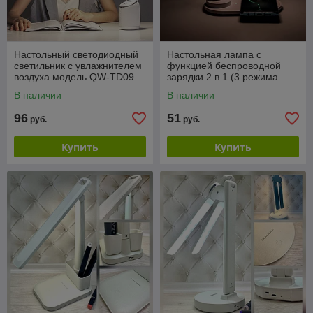
Настольный светодиодный
Настольная лампа с
светильник с увлажнителем
функцией беспроводной
воздуха модель QW-TD09
зарядки 2 в 1 (3 режима
емкость 280 ml (3 режима
свечения)
В наличии
В наличии
свечения, 2
96
51
руб.
руб.
Купить
Купить