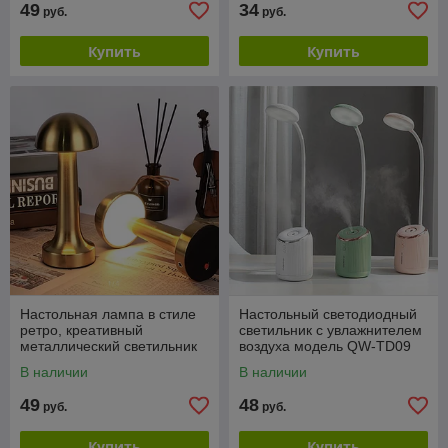
49
34
руб.
руб.
Купить
Купить
Настольная лампа в стиле
Настольный светодиодный
ретро, креативный
светильник с увлажнителем
металлический светильник
воздуха модель QW-TD09
для стола, декоративная
емкость 280 ml (3 режима
В наличии
В наличии
настольная лампа с
свечения, 2
49
48
руб.
руб.
Купить
Купить