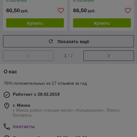
В наличии
В наличии
смартфона. Черная
смартфона. Черная
60,50
66,50
руб.
руб.
Купить
Купить
Показать ещё
1
/ 2
О нас
76% положительных из 17 отзывов за год
Работает с 28.02.2019
г. Минск
г. Минск район станции метро «Кунцевщина», Минск,
Беларусь
Контакты