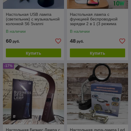
Настольная USB лампа
Настольная лампа с
(светильник) с музыкальной
функцией беспроводной
колонкой S6 Svanni
зарядки 2 в 1 (3 режима
свечения)
В наличии
В наличии
60
48
руб.
руб.
Купить
Купить
-17%
Настольная Бизнес Лампа с
Настольная лупа-лампа Led