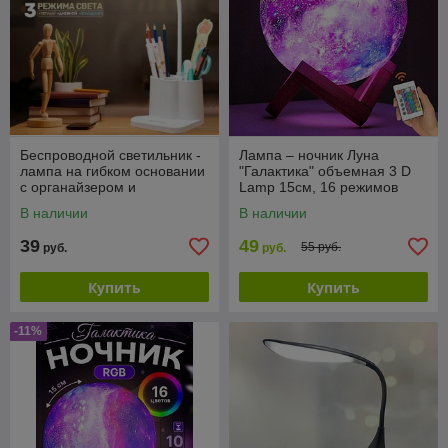
Беспроводной светильник -
Лампа – ночник Луна
лампа на гибком основании
"Галактика" объемная 3 D
с органайзером и
Lamp 15см, 16 режимов
подставкой для смартфона /
подсветки, пульт ДУ
В наличии
В наличии
Настольный LED
39
49
55 руб.
руб.
руб.
Купить
Купить
-11%