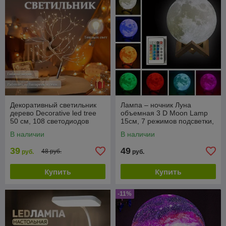
Декоративный светильник
Лампа – ночник Луна
дерево Decorative led tree
объемная 3 D Moon Lamp
50 см, 108 светодиодов
15см, 7 режимов подсветки,
(питание USB или
пульт ДУ
В наличии
В наличии
батарейки)
39
49
48 руб.
руб.
руб.
Купить
Купить
-11%