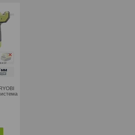
 RYOBI
система