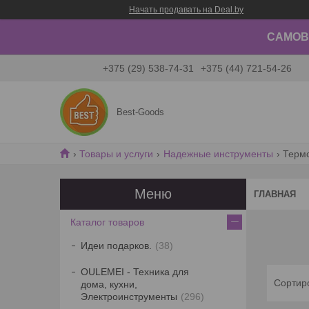
Начать продавать на Deal.by
САМОВЫ
+375 (29) 538-74-31
+375 (44) 721-54-26
Best-Goods
Товары и услуги
Надежные инструменты
Терм
ГЛАВНАЯ
Каталог товаров
Идеи подарков.
38
OULEMEI - Техника для
дома, кухни,
Электроинструменты
296