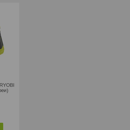
 RYOBI
реи)