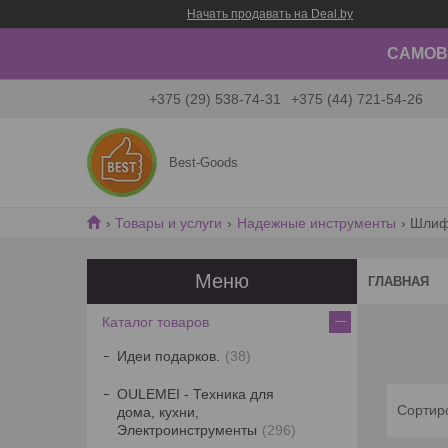
Начать продавать на Deal.by
САМОВЫ
+375 (29) 538-74-31
+375 (44) 721-54-26
Best-Goods
Товары и услуги
Надежные инструменты
Шлиф
ГЛАВНАЯ
Каталог товаров
Идеи подарков.
38
OULEMEI - Техника для
дома, кухни,
Электроинструменты
296