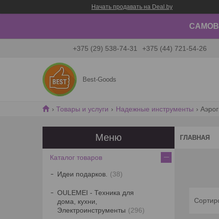
Начать продавать на Deal.by
САМОВЫ
+375 (29) 538-74-31
+375 (44) 721-54-26
Best-Goods
Товары и услуги
Надежные инструменты
Аэро
ГЛАВНАЯ
Каталог товаров
Идеи подарков.
38
OULEMEI - Техника для
дома, кухни,
Электроинструменты
296