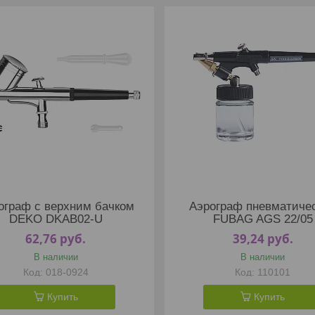
ограф c верхним бачком
Аэрограф пневматиче
DEKO DKAB02-U
FUBAG AGS 22/05
62,76
руб.
39,24
руб.
В наличии
В наличии
018-0924
110101
Купить
Купить