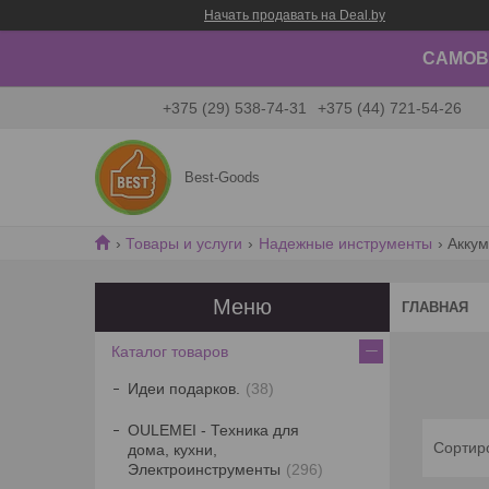
Начать продавать на Deal.by
САМОВЫ
+375 (29) 538-74-31
+375 (44) 721-54-26
Best-Goods
Товары и услуги
Надежные инструменты
Аккум
ГЛАВНАЯ
Каталог товаров
Идеи подарков.
38
OULEMEI - Техника для
дома, кухни,
Электроинструменты
296