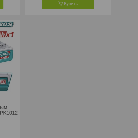
Купить
ным
CPK1012