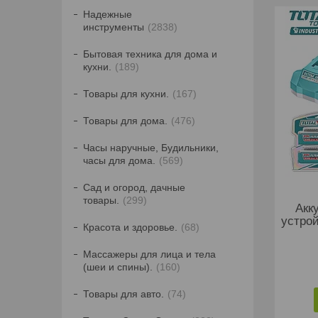
Надежные
инструменты
2838
Бытовая техника для дома и
кухни.
189
Товары для кухни.
167
Товары для дома.
476
Часы наручные, Будильники,
часы для дома.
569
Сад и огород, дачные
товары.
299
Акк
устро
Красота и здоровье.
68
Массажеры для лица и тела
(шеи и спины).
160
Товары для авто.
74