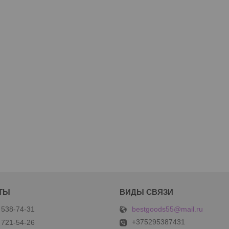
bestgoods55@mail.ru
 538-74-31
+375295387431
 721-54-26