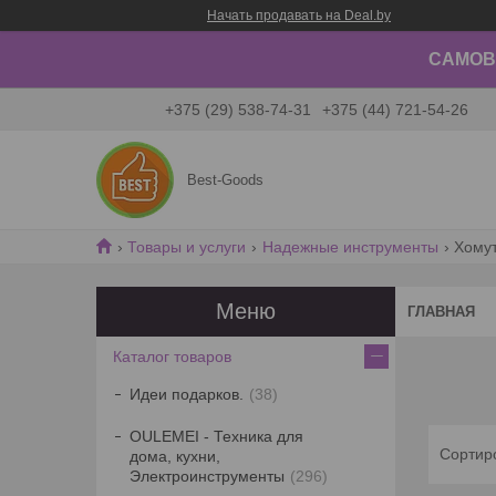
Начать продавать на Deal.by
САМОВЫ
+375 (29) 538-74-31
+375 (44) 721-54-26
Best-Goods
Товары и услуги
Надежные инструменты
Хомут
ГЛАВНАЯ
Каталог товаров
Идеи подарков.
38
OULEMEI - Техника для
дома, кухни,
Электроинструменты
296