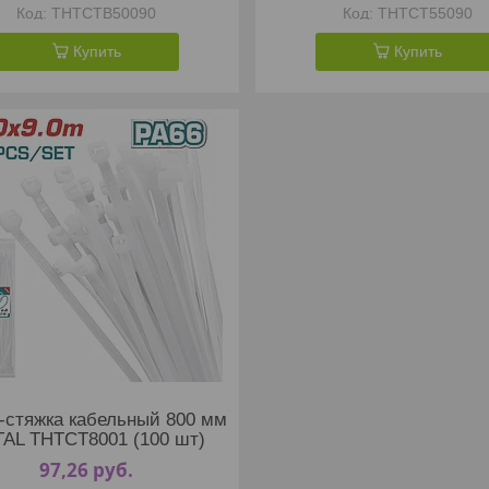
THTCTB50090
THTCT55090
Купить
Купить
-стяжка кабельный 800 мм
AL THTCT8001 (100 шт)
97,26
руб.