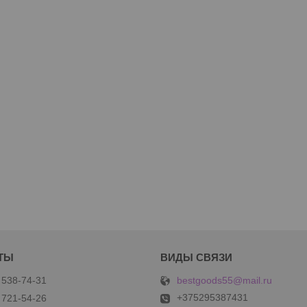
bestgoods55@mail.ru
 538-74-31
+375295387431
 721-54-26