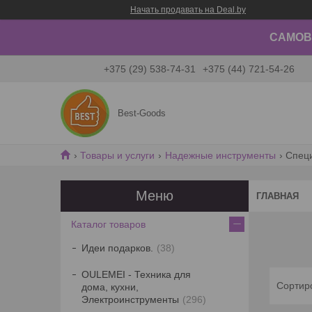
Начать продавать на Deal.by
САМОВЫ
+375 (29) 538-74-31
+375 (44) 721-54-26
Best-Goods
Товары и услуги
Надежные инструменты
Спец
ГЛАВНАЯ
Каталог товаров
Идеи подарков.
38
OULEMEI - Техника для
дома, кухни,
Электроинструменты
296