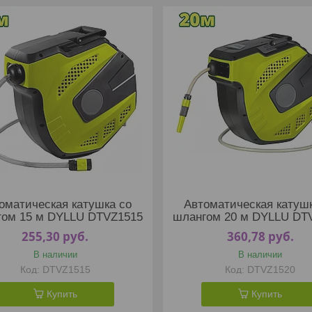
оматическая катушка со
Автоматическая катуш
гом 15 м DYLLU DTVZ1515
шлангом 20 м DYLLU DT
255,30
руб.
360,78
руб.
В наличии
В наличии
DTVZ1515
DTVZ1520
Купить
Купить