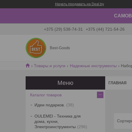
Начать продавать на Deal.by
САМОВЫ
+375 (29) 538-74-31
+375 (44) 721-54-26
Best-Goods
Товары и услуги
Надежные инструменты
Набо
ГЛАВНАЯ
Каталог товаров
Идеи подарков.
38
OULEMEI - Техника для
дома, кухни,
Электроинструменты
296