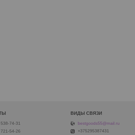
bestgoods55@mail.ru
 538-74-31
+375295387431
 721-54-26