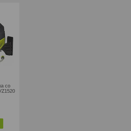
ка со
VZ1520