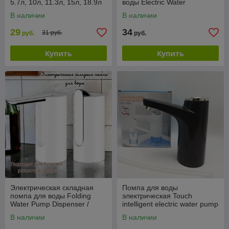
5.7л, 10л, 11.3л, 15л, 18.9л
воды Electric Water
Dispenser XY-800 / Водяная
В наличии
В наличии
электропомпа беспроводна
29
34
31 руб.
руб.
руб.
Купить
Купить
Электрическая складная
Помпа для воды
помпа для воды Folding
электрическая Touch
Water Pump Dispenser /
intelligent electric water pump
Подходит под разные
MD-03 (1 режима работы)
В наличии
В наличии
размеры бутылей Белый
Черный