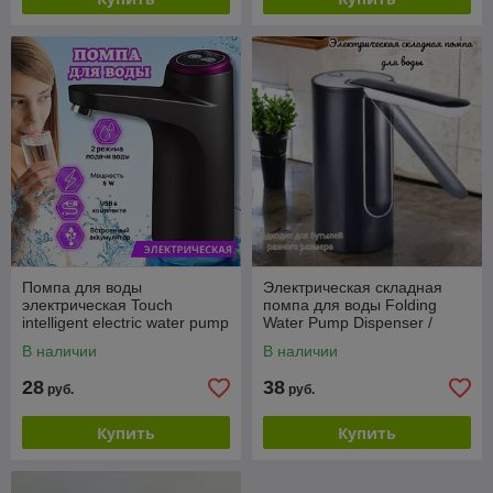
Помпа для воды
Электрическая складная
электрическая Touch
помпа для воды Folding
intelligent electric water pump
Water Pump Dispenser /
XYJ-929 (2 режима работы,
Подходит под разные
В наличии
В наличии
1200 mAh) Черный
размеры бутылей
28
38
руб.
руб.
Купить
Купить