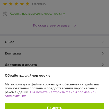
Отлично
Сделка подтверждена через корзину
Показать все отзывы
О нас
Контакты
Доставка и оплата
Обработка файлов cookie
График работы
Мы используем файлы cookies для обеспечения удобства
Полная версия сайта
пользователей портала и предоставления персональных
рекомендаций.
Вы можете настроить файлы cookies или
отключить их.
Политика обработки cookies
Принять