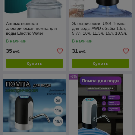
Автоматическая
Электрическая USB Помпа
электрическая помпа для
для воды AWD объём 1.5л,
воды Electric Water
5.7л, 10л, 11.3л, 15л, 18.9л.
Dispenser XY-800 / Водяная
Белая
В наличии
В наличии
электропомпа
35
31
руб.
руб.
Купить
Купить
-6%