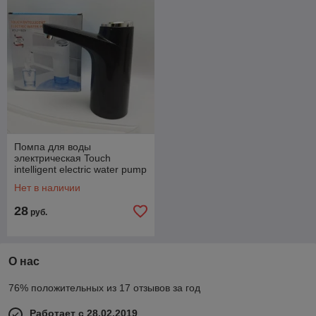
Помпа для воды
электрическая Touch
intelligent electric water pump
XYJ-929 (2 режима работы,
Нет в наличии
1200 mAh) Черный
28
руб.
О нас
76% положительных из 17 отзывов за год
Работает с 28.02.2019