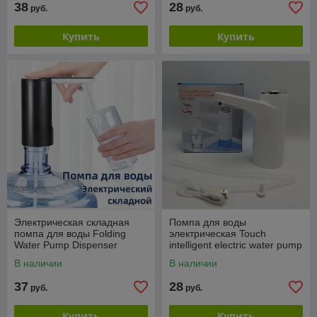
38
28
руб.
руб.
Купить
Купить
Электрическая складная
Помпа для воды
помпа для воды Folding
электрическая Touch
Water Pump Dispenser
intelligent electric water pump
XYJ-929 (2 режима работы,
В наличии
В наличии
1200 mAh) Белый
37
28
руб.
руб.
Купить
Купить