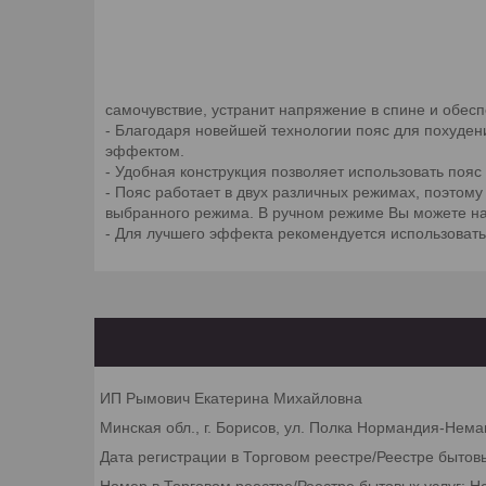
самочувствие, устранит напряжение в спине и обе
- Благодаря новейшей технологии пояс для похуде
эффектом.
- Удобная конструкция позволяет использовать пояс 
- Пояс работает в двух различных режимах, поэтому
выбранного режима. В ручном режиме Вы можете на
- Для лучшего эффекта рекомендуется использовать 
ИП Рымович Екатерина Михайловна
Минская обл., г. Борисов, ул. Полка Нормандия-Неман
Дата регистрации в Торговом реестре/Реестре бытов
Номер в Торговом реестре/Реестре бытовых услуг: Н