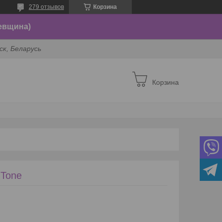
279 отзывов
Корзина
евщина)
ск, Беларусь
Корзина
 Tone