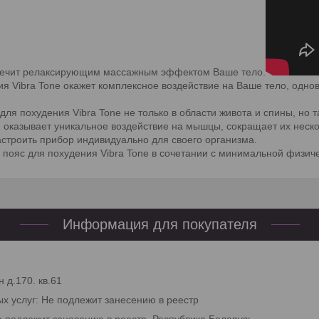
спечит релаксирующим массажным эффектом Ваше тело.
ния Vibra Tone окажет комплексное воздействие на Ваше тело, о
для похудения Vibra Tone не только в области живота и спины, но 
 оказывает уникальное воздействие на мышцы, сокращает их нескол
строить прибор индивидуально для своего организма.
пояс для похудения Vibra Tone в сочетании с минимальной физиче
Информация для покупателя
 д.170. кв.61
ых услуг: Не подлежит занесению в реестр
е подлежит занесению в реестр, Республика Беларусь