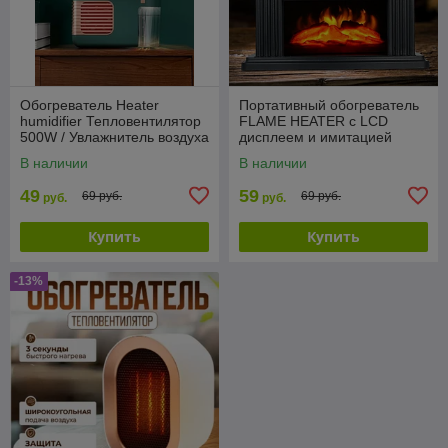
Обогреватель Heater
Портативный обогреватель
humidifier Тепловентилятор
FLAME HEATER с LCD
500W / Увлажнитель воздуха
дисплеем и имитацией
камина
В наличии
В наличии
49
59
69 руб.
69 руб.
руб.
руб.
Купить
Купить
-13%