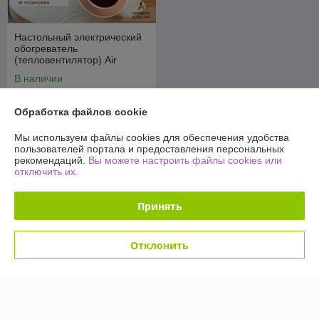
Настольный электрический
обогреватель
(тепловентилятор) Air
Heater 1220 Вт
В наличии
69
79 руб.
руб.
Обработка файлов cookie
Купить
Мы используем файлы cookies для обеспечения удобства
пользователей портала и предоставления персональных
рекомендаций.
Вы можете настроить файлы cookies или
отключить их.
О нас
76% положительных из 17 отзывов за год
Принять
Работает с 28.02.2019
Отклонить
г. Минск
г. Минск район станции метро «Кунцевщина», Минск,
Беларусь
Контакты