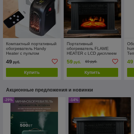
Компактный портативный
Портативный
Обо
обогреватель Handy
обогреватель FLAME
hum
Heater с пультом
HEATER с LCD дисплеем
Теп
управления
и имитацией камина
Увл
49
59
49
69 руб.
руб.
руб.
Купить
Купить
Акционные предложения и новинки
-29%
-14%