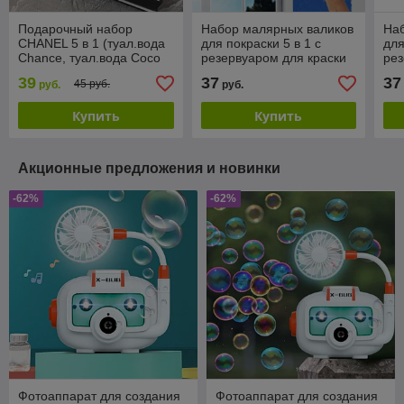
Подарочный набор
Набор малярных валиков
На
CHANEL 5 в 1 (туал.вода
для покраски 5 в 1 с
для
Chance, туал.вода Coco
резервуаром для краски
рез
mademoiselle. тушь,
Paint Roller
Pai
39
37
37
45 руб.
руб.
руб.
помада, карандаш)
Купить
Купить
Акционные предложения и новинки
-62%
-62%
Фотоаппарат для создания
Фотоаппарат для создания