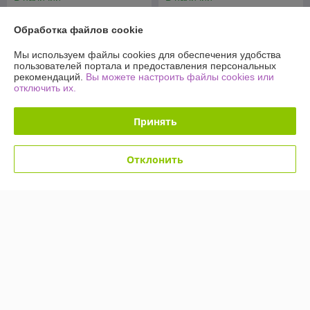
49,90
49,90
109 руб.
109 руб.
руб.
руб.
Обработка файлов cookie
Купить
Купить
Мы используем файлы cookies для обеспечения удобства
пользователей портала и предоставления персональных
рекомендаций.
Вы можете настроить файлы cookies или
-54%
-54%
отключить их.
Принять
Отклонить
Светодиодное дерево-
Светодиодное дерево-
ночник Sakura Led 60 145
ночник Sakura Led 60 145
см (220V Мультиколор)
см (220V Мультиколор)
Елочки
Снежки
В наличии
В наличии
49,90
49,90
109 руб.
109 руб.
руб.
руб.