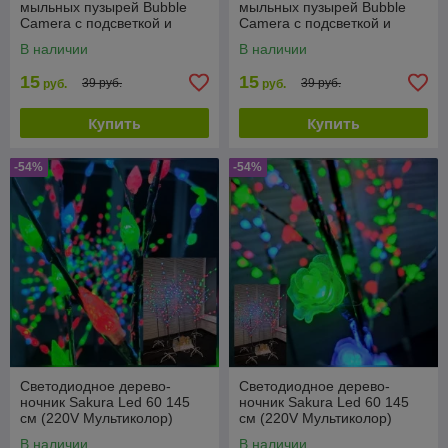
мыльных пузырей Bubble
мыльных пузырей Bubble
Camera с подсветкой и
Camera с подсветкой и
вентилятором
вентилятором
В наличии
В наличии
15
15
39 руб.
39 руб.
руб.
руб.
Купить
Купить
-54%
-54%
Светодиодное дерево-
Светодиодное дерево-
ночник Sakura Led 60 145
ночник Sakura Led 60 145
см (220V Мультиколор)
см (220V Мультиколор)
Шишки
Цветы
В наличии
В наличии