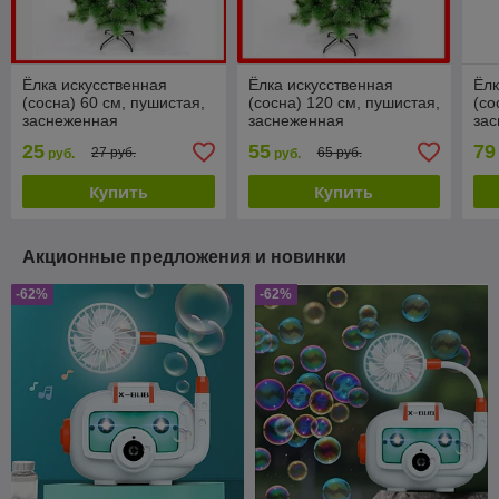
Ёлка искусственная
Ёлка искусственная
Ёлк
(сосна) 60 см, пушистая,
(сосна) 120 см, пушистая,
(со
заснеженная
заснеженная
за
25
55
79
27 руб.
65 руб.
руб.
руб.
Купить
Купить
Акционные предложения и новинки
-62%
-62%