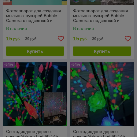
Фотоаппарат для создания
Фотоаппарат для создания
мыльных пузырей Bubble
мыльных пузырей Bubble
Camera с подсветкой и
Camera с подсветкой и
вентилятором
вентилятором
В наличии
В наличии
15
15
39 руб.
39 руб.
руб.
руб.
Купить
Купить
-54%
-54%
Светодиодное дерево-
Светодиодное дерево-
ночник Sakura Led 60 145
ночник Sakura Led 60 145