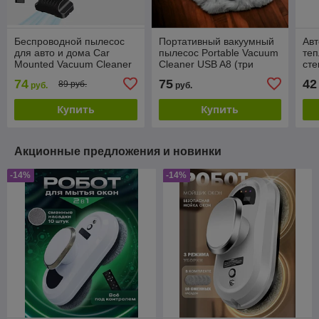
Беспроводной пылесос
Портативный вакуумный
Ав
для авто и дома Car
пылесос Portable Vacuum
теп
Mounted Vacuum Cleaner
Cleaner USB A8 (три
сте
4300 Па
насадки) Черный
Fan
74
75
42
89 руб.
руб.
руб.
Купить
Купить
Акционные предложения и новинки
-14%
-14%