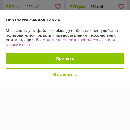
220
220
250 руб.
250 руб.
руб.
руб.
Купить
Купить
Обработка файлов cookie
Мы используем файлы cookies для обеспечения удобства
пользователей портала и предоставления персональных
О нас
рекомендаций.
Вы можете настроить файлы cookies или
отключить их.
76% положительных из 17 отзывов за год
Работает с 28.02.2019
Принять
г. Минск
г. Минск район станции метро «Кунцевщина», Минск,
Отклонить
Беларусь
Контакты
Сегодня работает с 09:00 до 18:00
Показать весь график работы
Отзывы о магазине