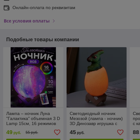
Онлайн-оплата по реквизитам
Все условия оплаты
Подобные товары компании
Лампа – ночник Луна
Светодиодный ночник
Све
"Галактика" объемная 3 D
Мезозой (лампа - ночник)
про
Lamp 15см, 16 режимов
3D Динозавр игрушка с
с к
подсветки, пульт ДУ
пультом управления, 16
Pro
49
45
88
55 руб.
руб.
руб.
цветов Паразауролоф
ДУ