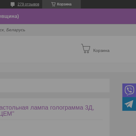
279 отзывов
Корзина
евщина)
ск, Беларусь
Корзина
Настольная лампа голограмма 3Д,
ДЦЕМ"