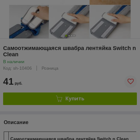
Самоотжимающаяся швабра лентяйка Switch n
Clean
В наличии
Код: sh-10406
Розница
41
руб.
Купить
Описание
Самоотжимающаяся швабра лентяйка Switch n Clean