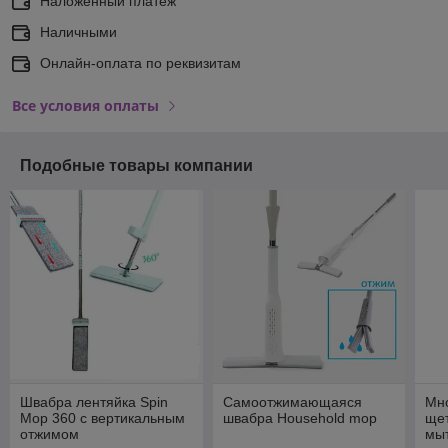
Наложенный платеж
Наличными
Онлайн-оплата по реквизитам
Все условия оплаты
Подобные товары компании
Швабра лентяйка Spin
Самоотжимающаяся
Мн
Mop 360 с вертикальным
швабра Household mop
щет
отжимом
мыт