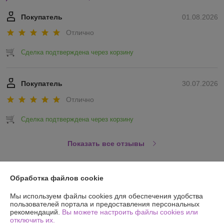
Покупатель
01.08.2026
Отлично
Сделка подтверждена через корзину
Покупатель
30.07.2026
Отлично
Сделка подтверждена через корзину
Показать все отзывы
О нас
Обработка файлов cookie
Мы используем файлы cookies для обеспечения удобства
Контакты
пользователей портала и предоставления персональных
рекомендаций.
Вы можете настроить файлы cookies или
отключить их.