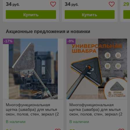
зер
34
34
29
руб.
руб.
Раз
Купить
Купить
Акционные предложения и новинки
-17%
-9%
Многофункциональная
Многофункциональная
щетка (швабра) для мытья
щетка (швабра) для мытья
окон, полов, стен, зеркал (2
окон, полов, стен, зеркал (2
микрофибры). Размер:
микрофибры). Размер:
В наличии
В наличии
17х17х21см
20х20х26см