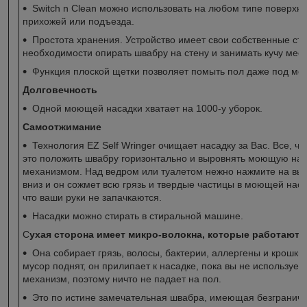
Switch n Clean можно использовать на любом типе поверхно
прихожей или подъезда.
Простота хранения. Устройство имеет свои собственные сто
необходимости опирать швабру на стену и занимать кучу мест
Функция плоской щетки позволяет помыть пол даже под ме
Долговечность
Одной моющей насадки хватает на 1000-у уборок.
Самоотжимание
Технология EZ Self Wringer очищает насадку за Вас. Все, чт
это положить швабру горизонтально и выровнять моющую на
механизмом. Над ведром или туалетом нежно нажмите на в
вниз и он сожмет всю грязь и твердые частицы в моющей наса
что ваши руки не запачкаются.
Насадки можно стирать в стиральной машине.
С
ухая сторона имеет микро-волокна, которые работают 
Она собирает грязь, волосы, бактерии, аллергены и крошки, 
мусор поднят, он прилипает к насадке, пока вы не использу
механизм, поэтому ничто не падает на пол.
Это по истине замечательная швабра, имеющая безгранич