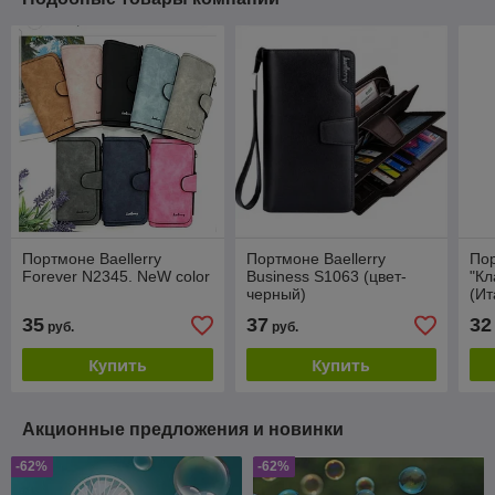
Портмоне Baellerry
Портмоне Baellerry
По
Forever N2345. NeW color
Business S1063 (цвет-
"Кл
черный)
(Ит
35
37
32
руб.
руб.
Купить
Купить
Акционные предложения и новинки
-62%
-62%