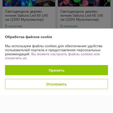
Светодиодное дерево-
Светодиодное дерево-
ночник Sakura Led 60 145
ночник Sakura Led 60 145
см (220V Мультиколор)
см (220V Мультиколор)
Елочки
Снежки
В наличии
В наличии
49,90
49,90
109 руб.
109 руб.
руб.
руб.
Обработка файлов cookie
Купить
Купить
Мы используем файлы cookies для обеспечения удобства
пользователей портала и предоставления персональных
рекомендаций.
Вы можете настроить файлы cookies или
-54%
-54%
отключить их.
Принять
Отклонить
Светодиодное дерево-
Светодиодное дерево-