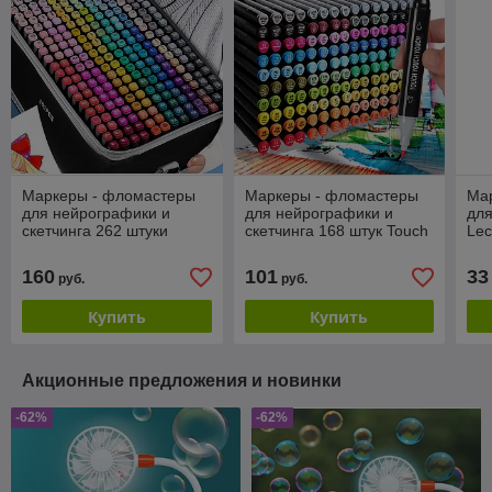
Маркеры - фломастеры
Маркеры - фломастеры
Ма
для нейрографики и
для нейрографики и
для
скетчинга 262 штуки
скетчинга 168 штук Touch
Lec
Touch NEW / Набор
NEW / Набор
(дв
двухсторонних маркеров
двухсторонних маркеров
160
101
33
руб.
руб.
в сумке д
в сумке дл
Купить
Купить
Акционные предложения и новинки
-62%
-62%