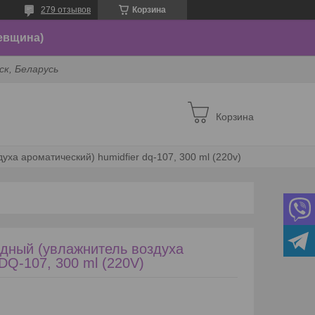
279 отзывов
Корзина
евщина)
ск, Беларусь
Корзина
а ароматический) humidfier dq-107, 300 ml (220v)
дный (увлажнитель воздуха
DQ-107, 300 ml (220V)