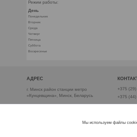
Режим работы:
День
Понедельник
Вторник
Среда
Четверг
Пятница
Суббота
Воскресенье
+375 (29)
г. Минск район станции метро
«Кунцевщина», Минск, Беларусь
+375 (44)
Best-Goods
Мы используем файлы cookie