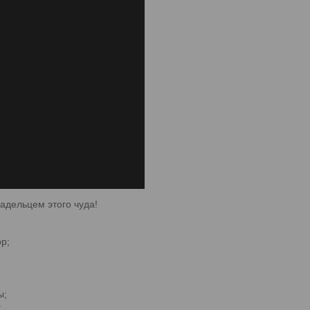
адельцем этого чуда!
р;
ы;
;