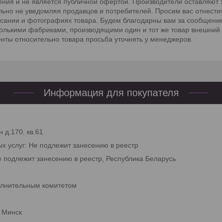
ния и не является публичной офертой. Производители оставляют з
льно не уведомляя продавцов и потребителей. Просим вас отнести
исании и фотографиях товара. Будем благодарны вам за сообщение
сколькими фабриками, производящими один и тот же товар внешний 
енты относительно товара просьба уточнять у менеджеров.
Информация для покупателя
 д.170. кв.61
ых услуг: Не подлежит занесению в реестр
е подлежит занесению в реестр, Республика Беларусь
олнительным комитетом
. Минск