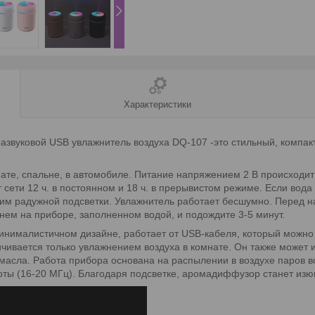
Характеристики
развуковой USB увлажнитель воздуха DQ-107 -это стильный, компа
нате, спальне, в автомобиле. Питание напряжением 2 В происходит
 сети 12 ч. в постоянном и 18 ч. в прерывистом режиме. Если вода
режим радужной подсветки. Увлажнитель работает бесшумно. Перед
жнем на приборе, заполненном водой, и подождите 3-5 минут.
нималистичном дизайне, работает от USB-кабеля, который можно п
чивается только увлажнением воздуха в комнате. Он также может 
масла. Работа прибора основана на распылении в воздухе паров
оты (16-20 МГц). Благодаря подсветке, аромадиффузор станет изю