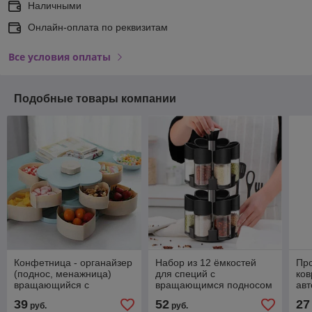
Наличными
Онлайн-оплата по реквизитам
Все условия оплаты
Подобные товары компании
Конфетница - органайзер
Набор из 12 ёмкостей
Пр
(поднос, менажница)
для специй с
ков
вращающийся с
вращающимся подносом
авт
подставкой для
ESPECIA
авт
39
52
27
руб.
руб.
телефона, 2 уровня
аро