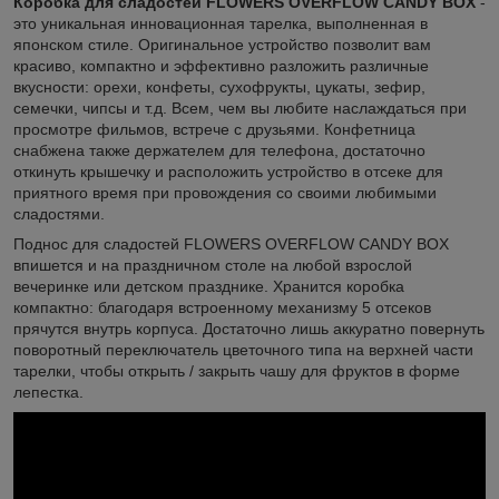
Коробка для сладостей FLOWERS OVERFLOW CANDY BOX
-
это уникальная инновационная тарелка, выполненная в
японском стиле. Оригинальное устройство позволит вам
красиво, компактно и эффективно разложить различные
вкусности: орехи, конфеты, сухофрукты, цукаты, зефир,
семечки, чипсы и т.д. Всем, чем вы любите наслаждаться при
просмотре фильмов, встрече с друзьями. Конфетница
снабжена также держателем для телефона, достаточно
откинуть крышечку и расположить устройство в отсеке для
приятного время при провождения со своими любимыми
сладостями.
Поднос для сладостей FLOWERS OVERFLOW CANDY BOX
впишется и на праздничном столе на любой взрослой
вечеринке или детском празднике. Хранится коробка
компактно: благодаря встроенному механизму 5 отсеков
прячутся внутрь корпуса. Достаточно лишь аккуратно повернуть
поворотный переключатель цветочного типа на верхней части
тарелки, чтобы открыть / закрыть чашу для фруктов в форме
лепестка.