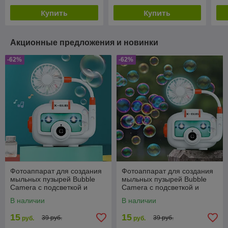
"Лепесток"
Под
Купить
Купить
Акционные предложения и новинки
-62%
-62%
Фотоаппарат для создания
Фотоаппарат для создания
мыльных пузырей Bubble
мыльных пузырей Bubble
Camera с подсветкой и
Camera с подсветкой и
вентилятором
вентилятором
В наличии
В наличии
15
15
39 руб.
39 руб.
руб.
руб.