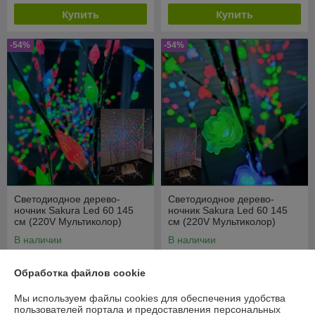
Купить
Купить
-54%
-54%
Светодиодное дерево-
Светодиодное дерево-
ночник Sakura Led 60 145
ночник Sakura Led 60 145
см (220V Мультиколор)
см (220V Мультиколор)
Шишки
Цветы
В наличии
В наличии
49,90
49,90
109 руб.
109 руб.
руб.
руб.
Обработка файлов cookie
Купить
Купить
Мы используем файлы cookies для обеспечения удобства
пользователей портала и предоставления персональных