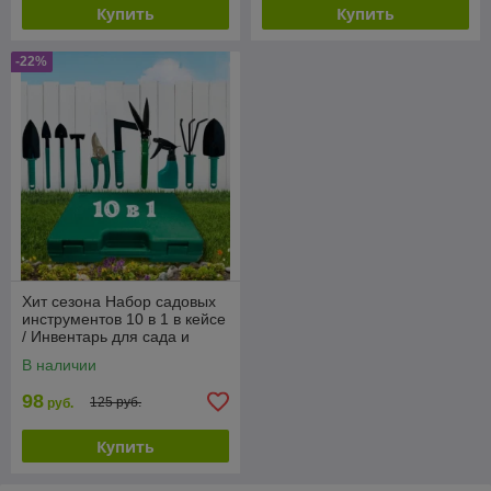
Купить
Купить
-22%
Хит сезона Набор садовых
инструментов 10 в 1 в кейсе
/ Инвентарь для сада и
огорода в чемодане /
В наличии
Садовые
98
125 руб.
руб.
Купить