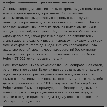
профессиональный. Три сменных лезвия
Опытные садоводы часто используют прививку для получения
нового сорта и даже вида растения. Это позволяет
использовать сформированную корневую систему уже
имеющегося растений для питания нового привитого. Таким
образом, экономишь не только силы по выкорчёвыванию и
посадке растений, но и время. Ведь совсем не обязательно
ждать долгие годы пока растение окрепнет, приживется и
станет давать плоды или цвести, используя прививку этот срок
можно сократить всего до 1 года. Все что необходимо – это
идеально ровный срез на черенках растений без сминания.
Такой ровный срез обеспечит прививочный секатор Green
Helper GT-002 из легированной стали!
Ножи изготовлены из высококачественной легированной стали,
устойчивы к коррозии. Высочайшая острота позволяет сделать
идеально ровный срез, не дает сминаться древесине. Не
только специалисты, но и новички теперь могут позволить себе
делать прививки почти со 100% результатом. Секатор Green
Helper имеет большое преимущество благодаря идеальной
точности среза, который делается за считанные секунды,
привой и подвой прилегают друг к другу абсолютно ровно, и
образуют плотную связь.