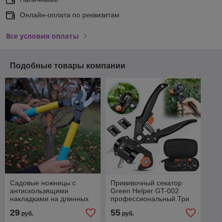
Онлайн-оплата по реквизитам
Все условия оплаты
Подобные товары компании
Садовые ножницы с
Прививочный секатор
антискользящими
Green Helper GT-002
накладками на длинных
профессиональный.Три
ручках для обрезки кустов
сменных лезвия
29
55
руб.
руб.
и деревьев