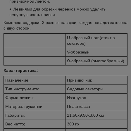
прививочной лентой.
Лезвиями для обрезки черенков можно удалить
ненужную часть привоя.
Комплект содержит 3 разные насадки, каждая насадка заточена
с двух сторон.
U-образный нож (стоит в
секаторе)
V-образный
Ω-образный (омегаобразный)
Характеристика:
Назначение:
Прививочник
Тип инструмента:
Садовые секаторы
Форма лезвия:
Изогнутая
Материал рукоятки:
Пластмасса
Габариты:
21.50х9.50х3.00 см
Вес нетто;
309 гр