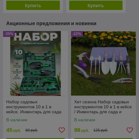
Купить
Купить
Акционные предложения и новинки
-35%
-22%
Набор садовых
Хит сезона Набор садовых
инструментов 10 в 1 в
инструментов 10 в 1 в кейсе
кейсе. Инвентарь для сада
/ Инвентарь для сада и
и огорода в чемодане
огорода в чемодане /
В наличии
В наличии
Садовые
45
98
69 руб.
125 руб.
руб.
руб.