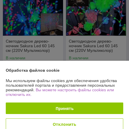
Светодиодное дерево-
Светодиодное дерево-
ночник Sakura Led 60 145
ночник Sakura Led 60 145
см (220V Мультиколор)
см (220V Мультиколор)
Елочки
Снежки
В наличии
В наличии
49,90
49,90
109 руб.
109 руб.
руб.
руб.
Обработка файлов cookie
Купить
Купить
Мы используем файлы cookies для обеспечения удобства
пользователей портала и предоставления персональных
рекомендаций.
Вы можете настроить файлы cookies или
-54%
-54%
отключить их.
Принять
Отклонить