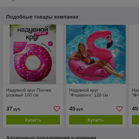
Подобные товары компании
Надувной круг Пончик
Надувной круг
Над
розовый 100 см
"Фламинго" 120 см
"Фл
37
45
45
руб.
руб.
Купить
Купить
Акционные предложения и новинки