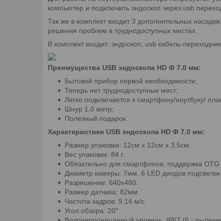
компьютер и подключить эндоскоп через usb переход
Так же в комплект входит 3 дополнительных насадки
решения проблем в труднодоступных местах.
В комплект входит: эндоскоп, usb кабель-переходник,
Преимущества USB эндоскопа HD Ф 7.0 мм:
Бытовой прибор первой необходимости;
Теперь нет труднодоступных мест;
Легко подключается к смартфону/ноутбуку/ пла
Шнур 1,0 метр;
Полезный подарок.
Характеристики USB эндоскопа HD Ф 7.0 мм:
Размер упаковки: 12см x 12см x 3,5см.
Вес упаковки: 84 г.
Обязательно для смартфонов: поддержка OTG 
Диаметр камеры: 7мм, 6 LED диодов подсветки
Разрешение: 640x480.
Размер датчика: 82мм.
Частота кадров: 9,14 м/с.
Угол обзора: 20°
Водонепроницаемый уровень: IP67 (6 - пыленеп