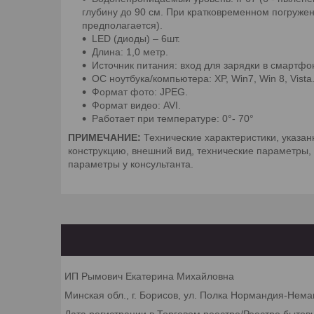
глубину до 90 см. При кратковременном погруже
предполагается).
LED (диоды) – 6шт.
Длина: 1,0 метр.
Источник питания: вход для зарядки в смартфо
ОС ноутбука/компьютера: XP, Win7, Win 8, Vista
Формат фото: JPEG.
Формат видео: AVI.
Работает при температуре: 0°- 70°
ПРИМЕЧАНИЕ:
Технические характеристики, указан
конструкцию, внешний вид, технические параметры,
параметры у консультанта.
ИП Рымович Екатерина Михайловна
Минская обл., г. Борисов, ул. Полка Нормандия-Неман
Дата регистрации в Торговом реестре/Реестре бытов