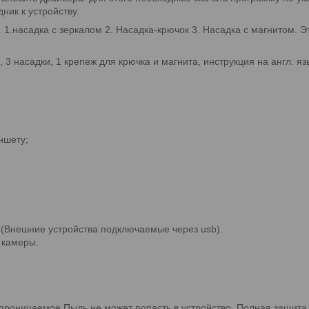
ник к устройству.
. 1.насадка с зеркалом 2. Насадка-крючок 3. Насадка с магнитом.
 3 насадки, 1 крепеж для крючка и магнита, инструкция на англ. яз
ншету;
(Внешние устройства подключаемые через usb).
 камеры.
роницаемое Пыль не может попасть в устройство. Полная защита о