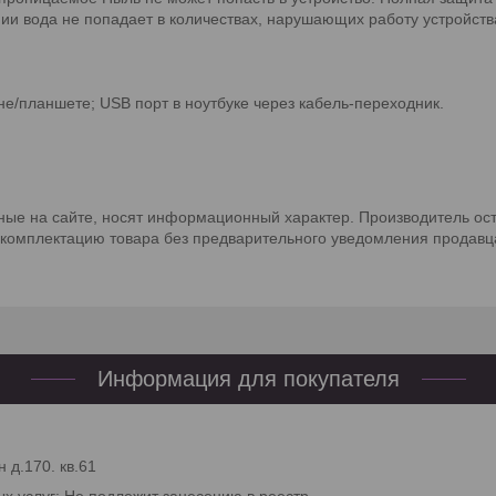
нии вода не попадает в количествах, нарушающих работу устройст
не/планшете; USB порт в ноутбуке через кабель-переходник.
.
ные на сайте, носят информационный характер. Производитель ост
 комплектацию товара без предварительного уведомления продавц
Информация для покупателя
 д.170. кв.61
ых услуг: Не подлежит занесению в реестр