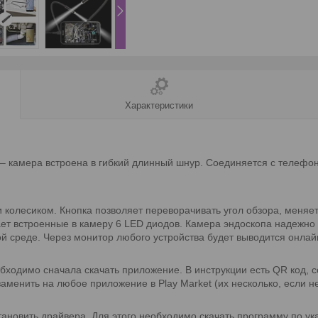
Характеристики
– камера встроена в гибкий длинный шнур. Соединяется с телефо
и колесиком. Кнопка позволяет переворачивать угол обзора, меняе
ает встроенные в камеру 6 LED диодов. Камера эндоскопа надежн
ой среде. Через монитор любого устройства будет выводится онлай
одимо сначала скачать приложение. В инструкции есть QR код, с
менить на любое приложение в Play Market (их несколько, если не
ановить драйвера. Для этого необходимо скачать программу по ука