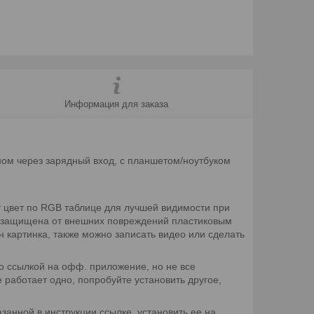
Информация для заказа
ном через зарядный вход, с планшетом/ноутбуком
т цвет по RGB таблице для лучшей видимости при
о защищена от внешних повреждений пластиковым
н картинка, также можно записать видео или сделать
о ссылкой на офф. приложение, но не все
 работает одно, попробуйте установить другое,
занной в инструкции ссылке, установить ее на