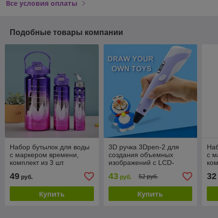
Все условия оплаты
Подобные товары компании
Набор бутылок для воды
3D ручка 3Dpen-2 для
Наб
с маркером времени,
создания объемных
с м
комплект из 3 шт.
изображений с LCD-
ком
Мотивационная бутылка
дисплеем 1 рулон ABS-
Мо
49
43
32
52 руб.
руб.
руб.
для питья
пластика в комплекте,
для
набор для
Купить
Купить