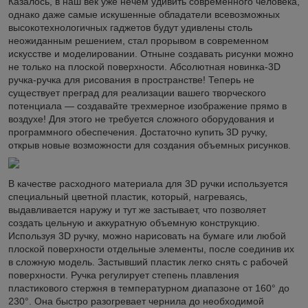
Казалось, в наш век уже нечем удивить современного человека,
однако даже самые искушенные обладатели всевозможных
высокотехнологичных гаджетов будут удивлены столь
неожиданным решением, стал прорывом в современном
искусстве и моделировании. Отныне создавать рисунки можно
не только на плоской поверхности. Абсолютная новинка-3D
ручка-ручка для рисования в пространстве! Теперь не
существует преград для реализации вашего творческого
потенциала — создавайте трехмерное изображение прямо в
воздухе! Для этого не требуется сложного оборудования и
программного обеспечения. Достаточно купить 3D ручку,
открыв новые возможности для создания объемных рисунков.
В качестве расходного материала для 3D ручки используется
специальный цветной пластик, который, нагреваясь,
выдавливается наружу и тут же застывает, что позволяет
создать цельную и аккуратную объемную конструкцию.
Используя 3D ручку, можно нарисовать на бумаге или любой
плоской поверхности отдельные элементы, после соединив их
в сложную модель. Застывший пластик легко снять с рабочей
поверхности. Ручка регулирует степень плавления
пластикового стержня в температурном диапазоне от 160° до
230°. Она быстро разогревает чернила до необходимой