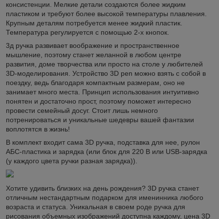
консистенции. Мелкие детали создаются более жидким
пластиком и требуют более высокой температуры плавления.
Крупным деталям потребуется менее жидкий пластик.
Температура регулируется с помощью 2-х кнопок.
3д ручка развивает воображение и пространственное
мышление, поэтому станет желанной в любом центре
развития, доме творчества или просто на столе у любителей
3D-моделирования. Устройство 3D pen можно взять с собой в
поездку, ведь благодаря компактным размерам, оно не
занимает много места. Принцип использования интуитивно
понятен и достаточно прост, поэтому поможет интересно
провести семейный досуг. Стоит лишь немного
потренироваться и уникальные шедевры вашей фантазии
воплотятся в жизнь!
В комплект входит сама 3D ручка, подставка для нее, рулон
АБС-пластика и зарядка (или блок для 220 В или USB-зарядка
(у каждого цвета ручки разная зарядка)).
Хотите удивить близких на день рождения? 3D ручка станет
отличным нестандартным подарком для именинника любого
возраста и статуса. Уникальная в своем роде ручка для
рисования объемных изображений доступна каждому, цена 3D