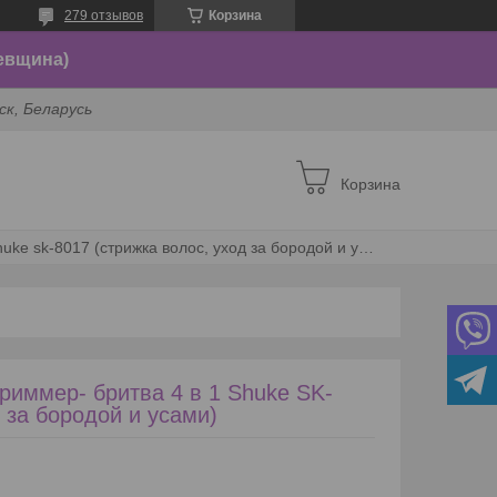
279 отзывов
Корзина
евщина)
ск, Беларусь
Корзина
Портативный винтажный триммер- бритва 4 в 1 shuke sk-8017 (стрижка волос, уход за бородой и усами)
риммер- бритва 4 в 1 Shuke SK-
 за бородой и усами)