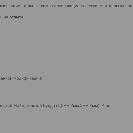
ржавеющие стальные самозатачивающиеся лезвия с титановым нап
, на отдыхе;
е.
бранной модификации)
олотой Майя, золотой Будда (1,5мм,2мм,3мм,4мм)- 4 шт.;