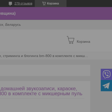
279 отзывов
Корзина
евщина)
ск, Беларусь
Корзина
Студийный микрофон для домашней звукозаписи, караоке, стриминга и блогинга bm-800 в комплекте с микшерным пуль
домашней звукозаписи, караоке,
800 в комплекте с микшерным пуль