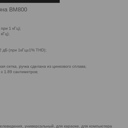
она BM800
 при 1 кГц);
кГц);
2 дБ (при 1кГц≤1% THD);
ая сетка, ручка сделана из цинкового сплава;
 x 1.89 сантиметров;
телевидения, универсальный, для караоке, для компьютера