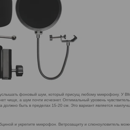
услышать фоновый шум, который присущ любому микрофону. У ВМ-
анет чище, а шум почти исчезнет. Оптимальный уровень чувствител
та должно быть в пределах 15-20 см. Это вариант является наилуч
трубциной и укрепите микрофон. Ветрозащиту и слюноуловитель мож