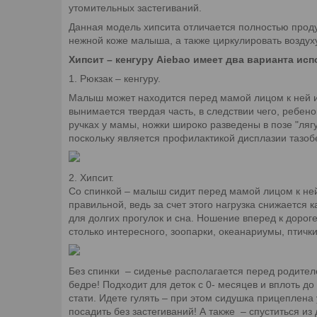
утомительных застегиваний.
Данная модель хипсита отличается полностью проду
нежной коже малыша, а также циркулировать возду
Хипсит – кенгуру Aiebao имеет два варианта ис
1. Рюкзак
– кенгуру.
Малыш может находится перед мамой лицом к ней или
вынимается твердая часть, в следствии чего, ребено
ручках у мамы, ножки широко разведены в позе "ля
поскольку является профилактикой дисплазии тазоб
2. Хипсит.
Со спинкой
– малыш сидит перед мамой лицом к ней 
правильной, ведь за счет этого нагрузка снижается 
для долгих прогулок и сна. Ношение вперед к дорог
столько интересного, зоопарки, океанариумы, птички
Без спинки
– сиденье располагается перед родителе
бедре! Подходит для деток с 0- месяцев и вплоть до 
стати. Идете гулять
– при этом сидушка прицеплена у
посадить без застегиваний! А также
– спуститься из