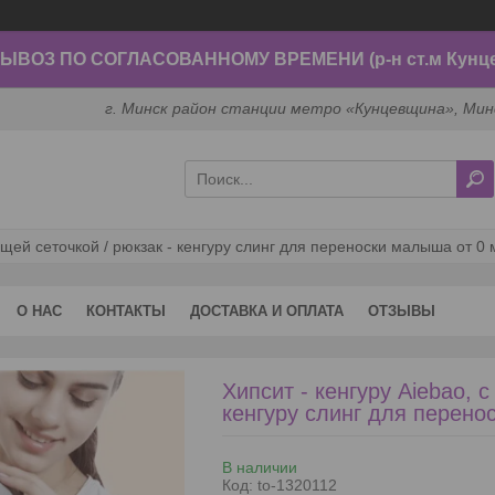
ВОЗ ПО СОГЛАСОВАННОМУ ВРЕМЕНИ (р-н ст.м Кунц
г. Минск район станции метро «Кунцевщина», Мин
ащей сеточкой / рюкзак - кенгуру слинг для переноски малыша от 0
О НАС
КОНТАКТЫ
ДОСТАВКА И ОПЛАТА
ОТЗЫВЫ
Хипсит - кенгуру Aiebao, 
кенгуру слинг для перено
В наличии
Код:
to-1320112