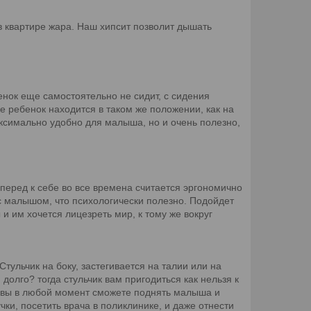
в квартире жара. Наш хипсит позволит дышать
енок еще самостоятельно не сидит, с сидения
ке ребенок находится в таком же положении, как на
аксимально удобно для малыша, но и очень полезно,
перед к себе во все времена считается эргономично
т с малышом, что психологически полезно. Подойдет
и им хочется лицезреть мир, к тому же вокруг
тульчик на боку, застегивается на талии или на
 долго? тогда стульчик вам пригодиться как нельзя к
я и вы в любой момент сможете поднять малыша и
чки, посетить врача в поликлинике, и даже отнести