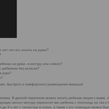
с нет сил его носить на руках?
?
бенка на руках, в кенгуру или слинге?
 с ребенком без коляски?
а руки?
о?
ebao, быстрого и комфортного размещения малыша!
-рюкзака. В данной переноске можно носить ребенка лицом к маме, 
укции хипсит-кенгуру переносит вес ребенка с поясницы на таз и б
 до 3-х лет с легкостью в спине, а также с его помощью можно быс