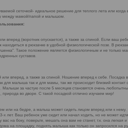
ваемой сеточкой- идеальное решение для теплого лета или когда 
ху между мамой/папой и малышом.
пользования:
 вперед (воротник опускается), а также за спиной. Если ваш реб
к находиться в рюкзачке в удобной физиологической позе. В рюкза
гушенка". Такое положение является физиологичным и не только м
едренных суставов.
или вперед, а также за спиной. Ношение вперед к себе. Посадка в
как для малыша так и для мамы, так же происходит близкий контак
е. Малыши за частую после 5 месяцев становятся очень любопытны 
, природа во дворе. С такой посадкой отлично изучаем мир!
м или на бедре, а малыш может сидеть лицом вперед или к нему. С
3-х лет. Ваш ребенок уже сидит или начал ходить, но не может идти
 вас на боку, поверьте, мешать она вам не станет, т.к. она легка
 дома на площадку, поднять малыша как только он запросился на ру