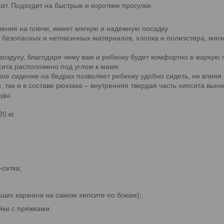
ит. Подходит на быстрые и короткие прогулки.
ения на плечи, имеет мягкую и надежную посадку.
 безопасных и нетоксичных материалов, хлопка и полиэстера, мягк
воздуху, благодаря чему вам и ребенку будет комфортно в жаркую 
сита расположено под углом к маме.
ое сидение на бедрах позволяет ребенку удобно сидеть, не влияя 
 так и в составе рюкзака – внутренняя твердая часть хипсита выни
оды.
0 кг.
-сетка;
ьших кармана на самом хипсите по бокам);
йки с пряжками.