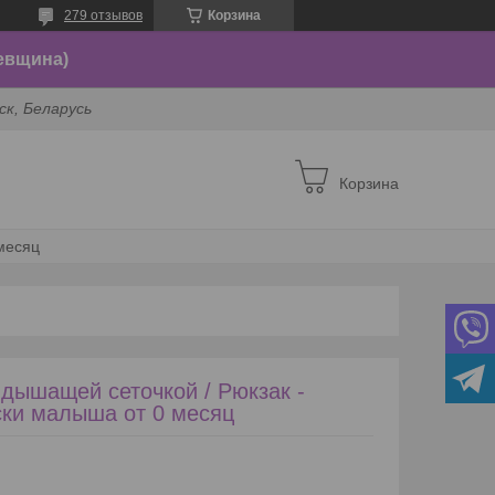
279 отзывов
Корзина
евщина)
ск, Беларусь
Корзина
 месяц
с дышащей сеточкой / Рюкзак -
ски малыша от 0 месяц