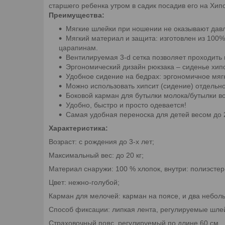
старшего ребенка утром в садик посадив его на Хипс
Преимущества:
Мягкие шлейки при ношении не оказывают давл
Мягкий материал и защита: изготовлен из 100%
царапинам.
Вентилируемая 3-d сетка позволяет проходить 
Эргономический дизайн рюкзака – сиденье хип
Удобное сидение на бедрах: эргономичное мягк
Можно использовать хипсит (сидение) отдельно,
Боковой карман для бутылки молока/бутылки в
Удобно, быстро и просто одевается!
Самая удобная переноска для детей весом до 2
Характеристика:
Возраст: с рождения до 3-х лет;
Максимальный вес: до 20 кг;
Материал снаружи: 100 % хлопок, внутри: полиэстер
Цвет: нежно-голубой;
Карман для мелочей: карман на поясе, и два небол
Способ фиксации: липкая лента, регулируемые шле
Страховочный пояс, регулируемый по длине 60 см.