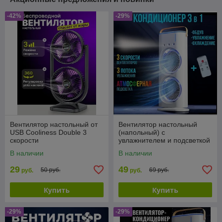
-42%
-29%
Вентилятор настольный от
Вентилятор настольный
USB Cooliness Double 3
(напольный) с
скорости
увлажнителем и подсветкой
Double Ended Sprey Ean
В наличии
В наличии
29
49
50 руб.
69 руб.
руб.
руб.
Купить
Купить
-29%
-29%