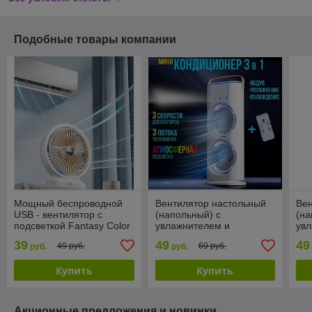
Подобные товары компании
Мощный беспроводной
Вентилятор настольный
Вен
USB - вентилятор с
(напольный) с
(на
подсветкой Fantasy Color
увлажнителем и
ув
Fan / 3 скорости
подсветкой Double Ended
под
39
49
49
49 руб.
69 руб.
руб.
руб.
Sprey Ean
Spr
Купить
Купить
Акционные предложения и новинки