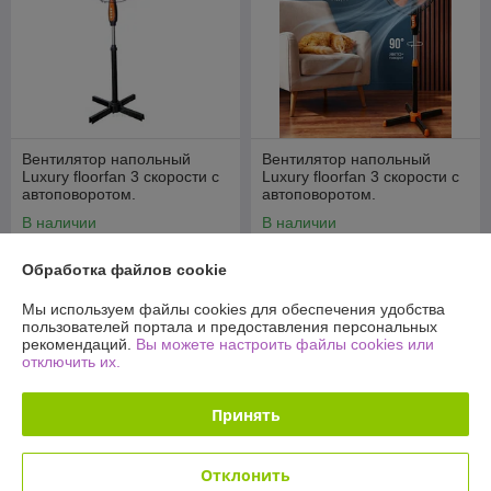
Вентилятор напольный
Вентилятор напольный
Luxury floorfan 3 скорости с
Luxury floorfan 3 скорости с
автоповоротом.
автоповоротом.
В наличии
В наличии
75
75
95 руб.
95 руб.
руб.
руб.
Обработка файлов cookie
Купить
Купить
Мы используем файлы cookies для обеспечения удобства
пользователей портала и предоставления персональных
рекомендаций.
Вы можете настроить файлы cookies или
-21%
-20%
отключить их.
Принять
Отклонить