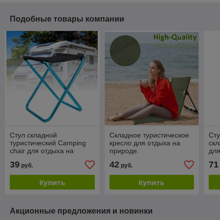
Подобные товары компании
Стул складной
Складное туристическое
Сту
туристический Camping
кресло для отдыха на
скл
chair для отдыха на
природе.
для
природе, рыбалки
39
42
71
руб.
руб.
(22х24х28см)
Купить
Купить
Акционные предложения и новинки