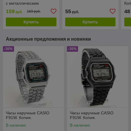
с металлическим
Ко
ремешком люкс, все
159
55
48
169 руб.
руб.
руб.
циферблаты работают!
Купить
Купить
Акционные предложения и новинки
-30%
-30%
Часы наручные CASIO
Часы наручные CASIO
F91W. Копия.
F91W. Копия.
В наличии
В наличии