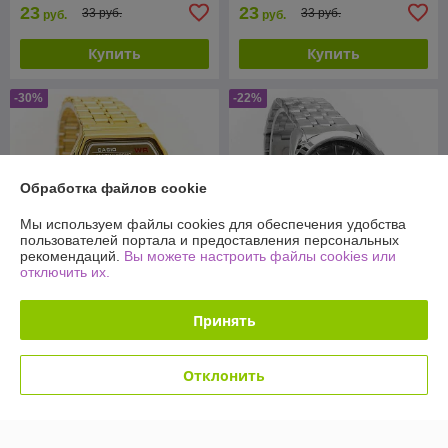
23
23
33 руб.
33 руб.
руб.
руб.
Купить
Купить
-30%
-22%
Обработка файлов cookie
Мы используем файлы cookies для обеспечения удобства
пользователей портала и предоставления персональных
рекомендаций.
Вы можете настроить файлы cookies или
отключить их.
Мужские наручные часы
Принять
Часы наручные CASIO
TISSOT 5148G Цвета в
F91W. Копия.
ассортименте
Отклонить
В наличии
В наличии
23
35
33 руб.
45 руб.
руб.
руб.