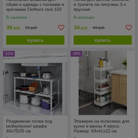
обуви и одежды с полками и
и туалета на липучках 3-х
крючками Clothers rack 150
ярусная
х 60 х 25 см
В наличии
В наличии
39
34
53 руб.
44 руб.
руб.
руб.
Купить
Купить
-21%
-18%
Раздвижная полка под
Этажерка на колесиках для
мойку/кухни/ шкафа
кухни и ванны 4 яруса.
40х70/26 см
Размер: 93х41х22 см