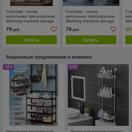
Стеллаж - полка
Стеллаж - полка
Сте
напольная трёхъярусная
напольная трёхъярусная
нап
Washing machine storage
Washing machine storage
Was
rack для ванной комнаты
rack для ванной комнаты
rac
79
79
69
руб.
руб.
над стиральной машиной
над стиральной машиной
Купить
Купить
Акционные предложения и новинки
-26%
-23%
Напольная вешалка для
Полка для ванной комнаты