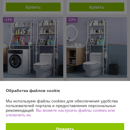
Купить
Купить
-13%
-13%
Стеллаж - полка напольная
Стеллаж - полка напольная
для туалета Washing
для туалета Washing
Обработка файлов cookie
machine storage rack
machine storage rack
В наличии
В наличии
Мы используем файлы cookies для обеспечения удобства
пользователей портала и предоставления персональных
69
69
79 руб.
79 руб.
рекомендаций.
Вы можете настроить файлы cookies или
руб.
руб.
отключить их.
Купить
Купить
Принять