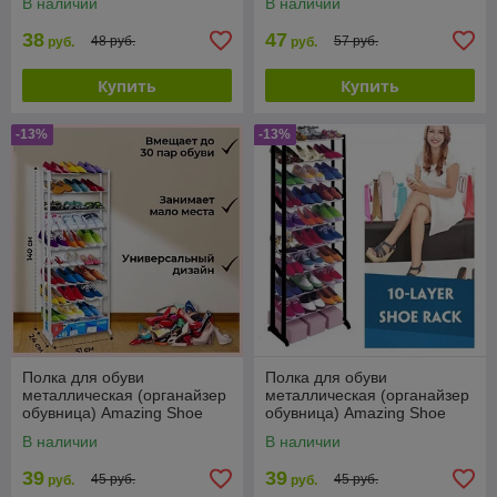
В наличии
В наличии
38
47
48 руб.
57 руб.
руб.
руб.
Купить
Купить
-13%
-13%
Полка для обуви
Полка для обуви
металлическая (органайзер
металлическая (органайзер
обувница) Amazing Shoe
обувница) Amazing Shoe
Rack, 30 пар - 10 полок
Rack, 30 пар - 10 полок.
В наличии
В наличии
ЧЕРНАЯ
39
39
45 руб.
45 руб.
руб.
руб.