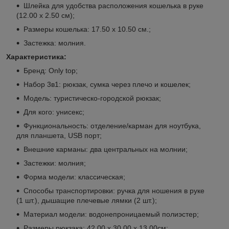
Шлейка для удобства расположения кошелька в руке
(12.00 х 2.50 см);
Размеры кошелька: 17.50 х 10.50 см.;
Застежка: молния.
Характеристика:
Бренд: Оnly top;
Набор 3в1: рюкзак, сумка через плечо и кошелек;
Модель: туристическо-городской рюкзак;
Для кого: унисекс;
Функциональность: отделение/карман для ноутбука,
для планшета, USB порт;
Внешние карманы: два центральных на молнии;
Застежки: молния;
Форма модели: классическая;
Способы транспортировки: ручка для ношения в руке
(1 шт.), дышащие плечевые лямки (2 шт.);
Материал модели: водонепроницаемый полиэстер;
Размеры рюкзака: 42.00 х 30.00 х 13.00см;