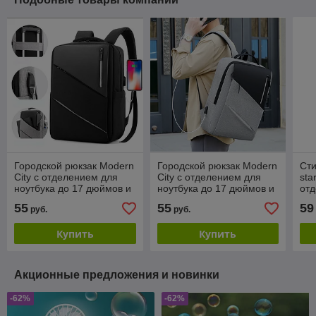
Городской рюкзак Modern
Городской рюкзак Modern
Сти
City с отделением для
City с отделением для
sta
ноутбука до 17 дюймов и
ноутбука до 17 дюймов и
отд
USB портом
USB портом
до 
55
55
59
руб.
руб.
Купить
Купить
Акционные предложения и новинки
-62%
-62%