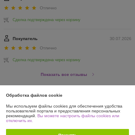
Отлично
Сделка подтверждена через корзину
Покупатель
30.07.2026
Отлично
Сделка подтверждена через корзину
Показать все отзывы
О нас
Обработка файлов cookie
Мы используем файлы cookies для обеспечения удобства
Контакты
пользователей портала и предоставления персональных
рекомендаций.
Вы можете настроить файлы cookies или
отключить их.
Доставка и оплата