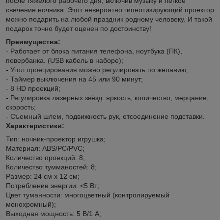
после тяжёлого рабочего дня, включив музыку и легкое
свечение ночника. Этот невероятно гипнотизирующий проектор
можно подарить на любой праздник родному человеку. И такой
подарок точно будет оценен по достоинству!
Преимущества:
- Работает от блока питания телефона, ноутбука (ПК),
повербанка. (USB кабель в наборе);
- Угол проецирования можно регулировать по желанию;
- Таймер выключения на 45 или 90 минут;
- 8 HD проекций;
- Регулировка лазерных звёзд: яркость, количество, мерцание,
скорость;
- Съемный шлем, подвижность рук, отсоединение подставки.
Характеристики:
Тип: ночник-проектор игрушка;
Материал: ABS/PC/PVC;
Количество проекций: 8;
Количество тумманостей: 8;
Размер: 24 см х 12 см;
Потребление энергии: <5 Вт;
Цвет туманности: многоцветный (контролируемый
монохромный);
Выходная мощность: 5 В/1 А;