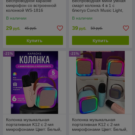
Беспроводной караоке
Беспроводная мини умная
микрофон со встроенной
смарт колонка 4 в 1 с
колонкой WS-1816
блютуз Conch Music Light,
КРАСНЫЙ
256 режимов освещения
В наличии
В наличии
29
39
45 руб.
59 руб.
руб.
руб.
Купить
Купить
-21%
-21%
Колонка музыкальная
Колонка музыкальная
портативная K12 с 2-мя
портативная K12 с 2-мя
микрофонами Цвет: Белый,
микрофонами Цвет: Белый,
голубой, розовый
голубой, розовый