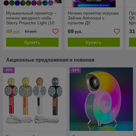
Музыкальный проектор –
Ночник проектор игрушка
Про
ночник звездного неба
Зайчик Astronaut с
Q6 
Starry Projector Light (10
пультом ДУ
lig
световых режимов, 3
(ре
49
69
31
69 руб.
руб.
руб.
уровня яркости, USB
дат
Купить
Купить
Акционные предложения и новинки
-36%
-34%