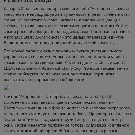
Projector с пультом ДУ
Лазерный ночник-проектор звездного неба "Астронавт" создаст
красочные, непредсказуемые туманности и реалистичные сны,
звездные галактики высокой четкости и слегка мерцающие
звезды, а также сочетание нескольких цветов напомнит Вам о
самой расслабляющей ночи под звездами. Настольный ночник
Astronaut Starry Sky Projector - это целый планетарий внутри
Вашего дома: гостиной, прихожей или детской комнаты.
Его можно переключать с помощью пульта дистанционного
управления или кнопок. Большинство из нас мечтали увидеть
космические пейзажи воочию. А мечты должны сбываться! С
LED-светильником Astronaut Starry Sky Projector каждый вечер
можно наблюдать за яркими разноцветными картинками
разных галактик прямо со своей кровати.
Ночник "Астронавт" - это проектор звездного неба, с 8
встроенными вариантами цветов космических галактик.
Светильник выполнен в форме человека в костюме астронавта,
а подставка имитирует поверхность Луны. Проектор-светильник
"Астронавт" имеет подвижные руки (могут вращаться вокруг
оси). Также меняется положение головы благодаря креплению
к телу магнитной абсорбцией (можно повернуть в разные