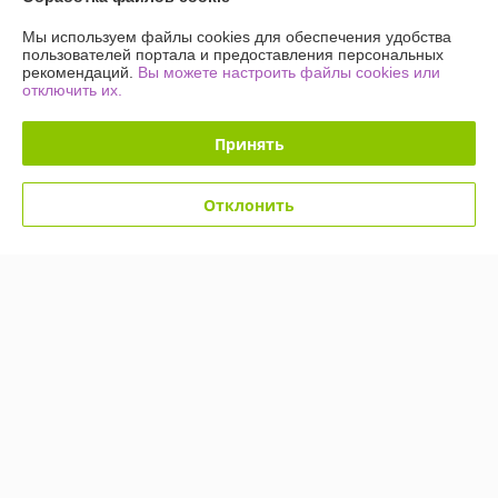
Купить
Купить
Мы используем файлы cookies для обеспечения удобства
пользователей портала и предоставления персональных
рекомендаций.
Вы можете настроить файлы cookies или
-18%
-18%
отключить их.
Принять
Отклонить
Музыкальная колонка
Музыкальная колонка
Караоке K88, с 2-мя
Караоке K88, с 2-мя
беспроводными
беспроводными
микрофонами Розовый
микрофонами Голубой
В наличии
В наличии
56
56
68 руб.
68 руб.
руб.
руб.
Купить
Купить