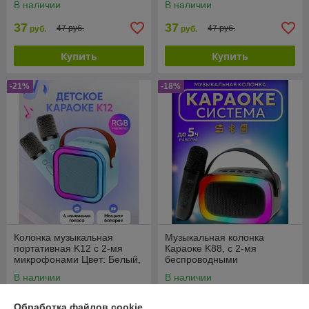
В наличии
В наличии
37
37
47 руб.
47 руб.
руб.
руб.
Купить
Купить
-21%
-18%
Колонка музыкальная
Музыкальная колонка
портативная K12 с 2-мя
Караоке K88, с 2-мя
микрофонами Цвет: Белый,
беспроводными
голубой, розовый
микрофонами Черный
В наличии
В наличии
37
56
47 руб.
68 руб.
руб.
руб.
Обработка файлов cookie