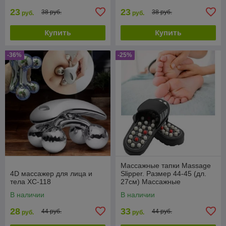
23
23
38 руб.
38 руб.
руб.
руб.
Купить
Купить
-36%
-25%
Массажные тапки Massage
4D массажер для лица и
Slipper. Размер 44-45 (дл.
тела XC-118
27см) Массажные
рефлекторные тапочки
В наличии
В наличии
шиацу Massage Slipper
28
33
44 руб.
44 руб.
руб.
руб.