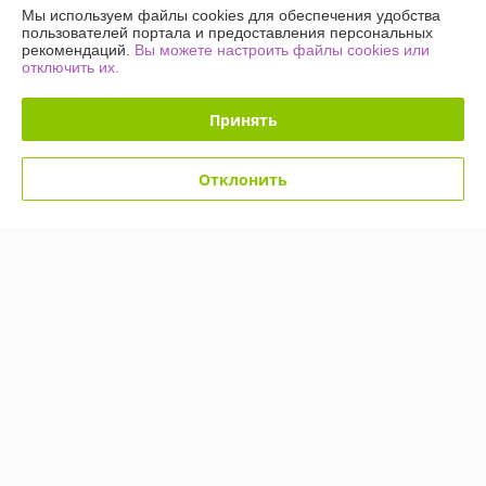
-17%
-16%
Мы используем файлы cookies для обеспечения удобства
пользователей портала и предоставления персональных
рекомендаций.
Вы можете настроить файлы cookies или
отключить их.
Принять
Отклонить
Роликовый ручной
Массажер скребок гуаша
массажер универсальный
Smart Gua Sha Board для
(шея, тело, ноги, руки), 5
лица и тела / 3 режима,
роликов
вибрация и подогрев, масло
В наличии
В наличии
в подарок
24
38
29 руб.
45 руб.
руб.
руб.
Купить
Купить
Показать ещё