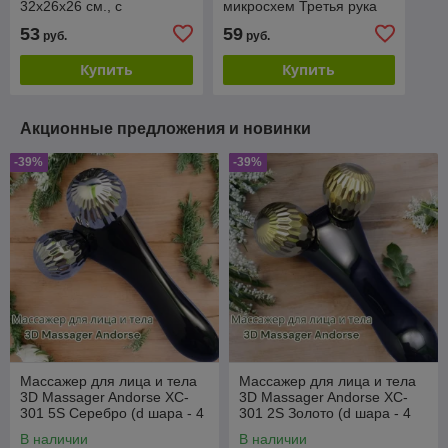
32х26х26 см., с
микросхем Третья рука
карманами, ручками и
MG16129-A с двумя
53
59
руб.
руб.
плечевым ремнем, Синий
лупами 90х2.5мм
(21мм6Х)
Купить
Купить
Акционные предложения и новинки
-39%
-39%
Массажер для лица и тела
Массажер для лица и тела
3D Massager Andorse XC-
3D Massager Andorse XC-
301 5S Серебро (d шара - 4
301 2S Золото (d шара - 4
см)
см)
В наличии
В наличии