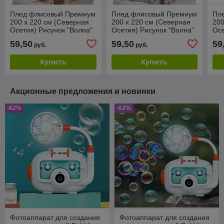
Плед флисовый Премиум
Плед флисовый Премиум
Пл
200 х 220 см (Северная
200 х 220 см (Северная
200
Осетия) Рисунок "Волна"
Осетия) Рисунок "Волна"
Осе
Абрикосовый тон
Сиреневый меланж
Мо
59,50
59,50
59
руб.
руб.
Купить
Купить
Акционные предложения и новинки
-62%
-62%
Фотоаппарат для создания
Фотоаппарат для создания