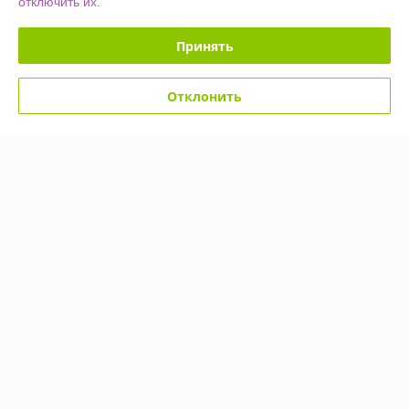
отключить их.
Купить
Купить
Принять
-54%
-54%
Отклонить
Светодиодное дерево-
Светодиодное дерево-
ночник Sakura Led 60 145
ночник Sakura Led 60 145
см (220V Мультиколор)
см (220V Мультиколор)
Снежинки
Сосульки
В наличии
В наличии
49,90
49,90
109 руб.
109 руб.
руб.
руб.
Купить
Купить