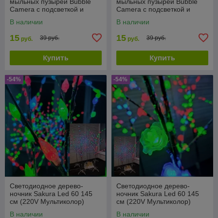
мыльных пузырей Bubble
мыльных пузырей Bubble
Camera с подсветкой и
Camera с подсветкой и
вентилятором
вентилятором
В наличии
В наличии
15
15
39 руб.
39 руб.
руб.
руб.
Купить
Купить
-54%
-54%
Светодиодное дерево-
Светодиодное дерево-
ночник Sakura Led 60 145
ночник Sakura Led 60 145
см (220V Мультиколор)
см (220V Мультиколор)
Шишки
Цветы
В наличии
В наличии